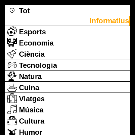
Tot
Informatius
Esports
Economia
Ciència
Tecnologia
Natura
Cuina
Viatges
Música
Cultura
Humor