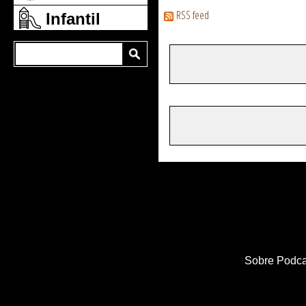
RSS feed
Infantil
Sobre Podca