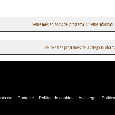
Veure més episodis del programa Butlletins informatiu
Veure altres programes de la categoria inform
sts.cat
Contacte
Política de cookies
Avís legal
Política