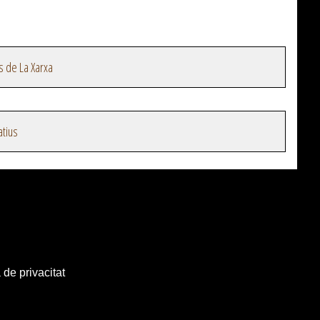
s de La Xarxa
atius
 de privacitat