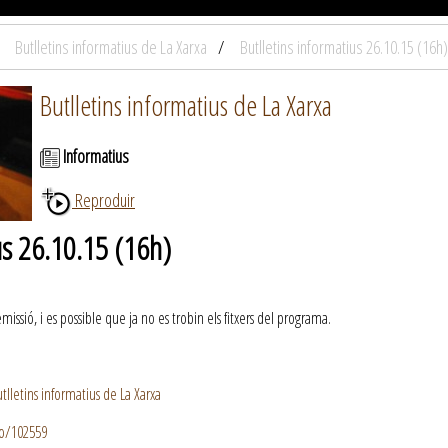
Butlletins informatius de La Xarxa
Butlletins informatius 26.10.15 (16h)
Butlletins informatius de La Xarxa
Informatius
Reproduir
us 26.10.15 (16h)
ssió, i es possible que ja no es trobin els fitxers del programa.
lletins informatius de La Xarxa
io/102559