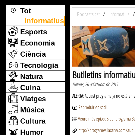
Tot
Podcasts.cat
Informatius
Informatius
Esports
Economia
Ciència
Tecnologia
Butlletins informati
Natura
Dilluns, 26 d'Octubre de 2015
Cuina
ALERTA:
Aquest programa ja no està en emi
Viatges
Reproduir episodi
Música
Veure més episodis del programa But
Cultura
http://programes.laxarxa.com/aud
Humor