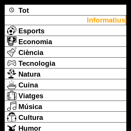
Tot
Informatius
Esports
Economia
Ciència
Tecnologia
Natura
Cuina
Viatges
Música
Cultura
Humor