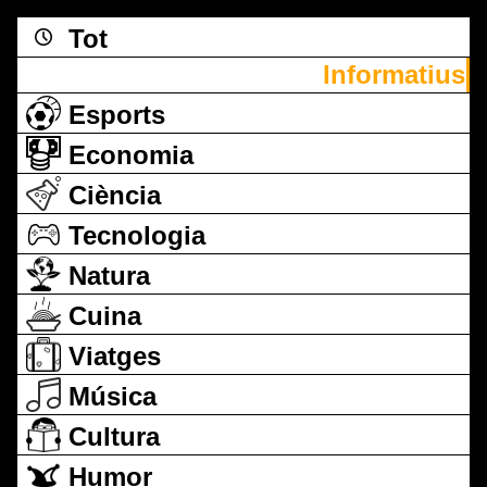
Tot
Informatius
Esports
Economia
Ciència
Tecnologia
Natura
Cuina
Viatges
Música
Cultura
Humor