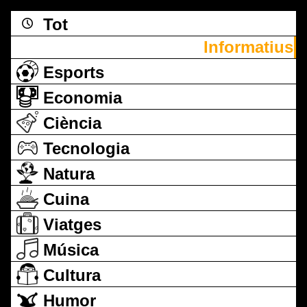
Tot
Informatius
Esports
Economia
Ciència
Tecnologia
Natura
Cuina
Viatges
Música
Cultura
Humor