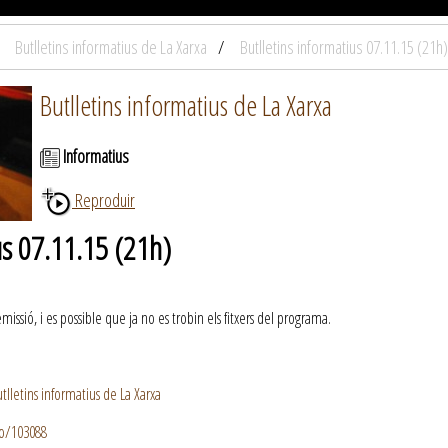
Butlletins informatius de La Xarxa
Butlletins informatius 07.11.15 (21h)
Butlletins informatius de La Xarxa
Informatius
Reproduir
us 07.11.15 (21h)
ssió, i es possible que ja no es trobin els fitxers del programa.
lletins informatius de La Xarxa
io/103088