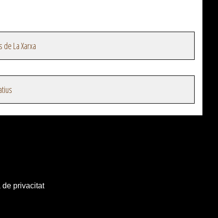
s de La Xarxa
atius
 de privacitat