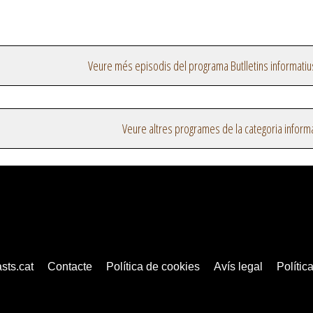
Veure més episodis del programa Butlletins informatiu
Veure altres programes de la categoria inform
sts.cat
Contacte
Política de cookies
Avís legal
Política