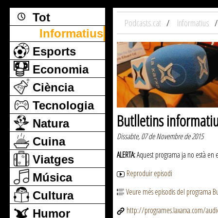
Tot
Podcasts.cat
Informatius
Informatius
Esports
Economia
Ciència
Tecnologia
Butlletins informati
Natura
Dissabte, 07 de Novembre de 2015
Cuina
ALERTA:
Aquest programa ja no està en emi
Viatges
Reproduir episodi
Música
Veure més episodis del programa But
Cultura
http://programes.laxarxa.com/aud
Humor