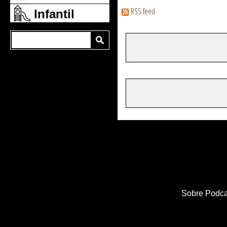
RSS feed
Infantil
Sobre Podca