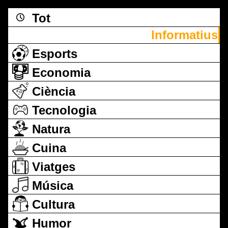
Tot
Informatius
Esports
Economia
Ciència
Tecnologia
Natura
Cuina
Viatges
Música
Cultura
Humor