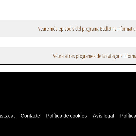
Veure més episodis del programa Butlletins informatiu
Veure altres programes de la categoria inform
sts.cat
Contacte
Política de cookies
Avís legal
Política