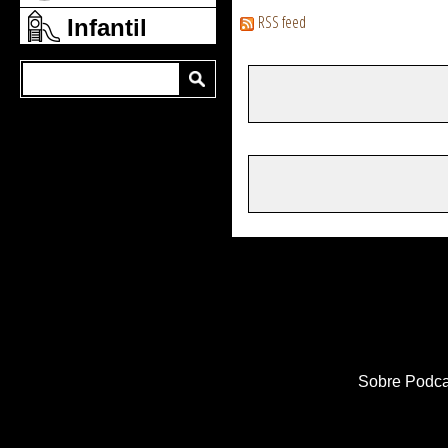
RSS feed
Infantil
Sobre Podca