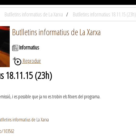
Butlletins informatius de La Xarxa
Butlletins informatius 18.11.15 (23h)
Butlletins informatius de La Xarxa
Informatius
Reproduir
us 18.11.15 (23h)
ssió, i es possible que ja no es trobin els fitxers del programa.
lletins informatius de La Xarxa
io/103562