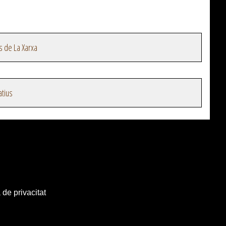
s de La Xarxa
atius
 de privacitat