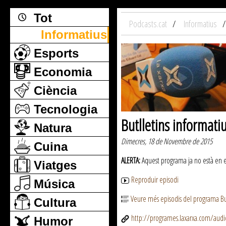
Tot
Podcasts.cat
Informatius
Informatius
Esports
Economia
Ciència
Tecnologia
Butlletins informati
Natura
Dimecres, 18 de Novembre de 2015
Cuina
ALERTA:
Aquest programa ja no està en emi
Viatges
Reproduir episodi
Música
Veure més episodis del programa But
Cultura
http://programes.laxarxa.com/aud
Humor