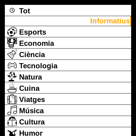
Tot
Informatius
Esports
Economia
Ciència
Tecnologia
Natura
Cuina
Viatges
Música
Cultura
Humor