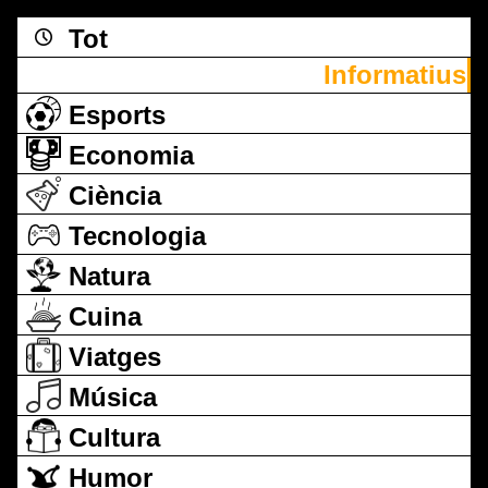
Tot
Informatius
Esports
Economia
Ciència
Tecnologia
Natura
Cuina
Viatges
Música
Cultura
Humor