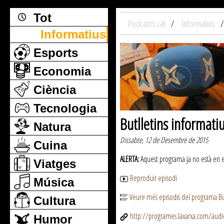
Tot
Podcasts.cat
Informatius
Informatius
Esports
Economia
Ciència
Tecnologia
Butlletins informati
Natura
Dissabte, 12 de Desembre de 2015
Cuina
ALERTA:
Aquest programa ja no està en emi
Viatges
Reproduir episodi
Música
Veure més episodis del programa But
Cultura
http://programes.laxarxa.com/aud
Humor