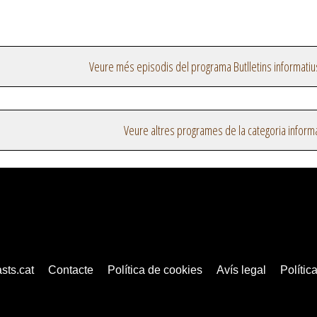
Veure més episodis del programa Butlletins informatiu
Veure altres programes de la categoria inform
sts.cat
Contacte
Política de cookies
Avís legal
Política