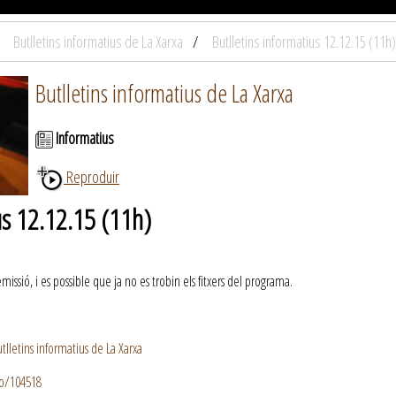
Butlletins informatius de La Xarxa
Butlletins informatius 12.12.15 (11h)
Butlletins informatius de La Xarxa
Informatius
Reproduir
us 12.12.15 (11h)
ssió, i es possible que ja no es trobin els fitxers del programa.
lletins informatius de La Xarxa
io/104518