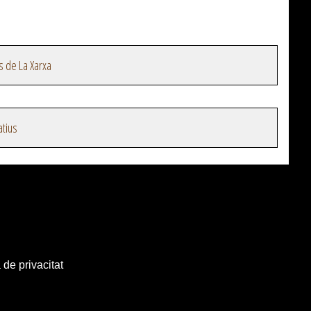
s de La Xarxa
atius
 de privacitat