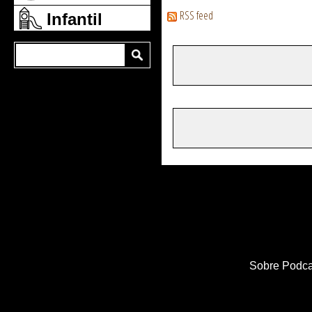
RSS feed
Infantil
Sobre Podca