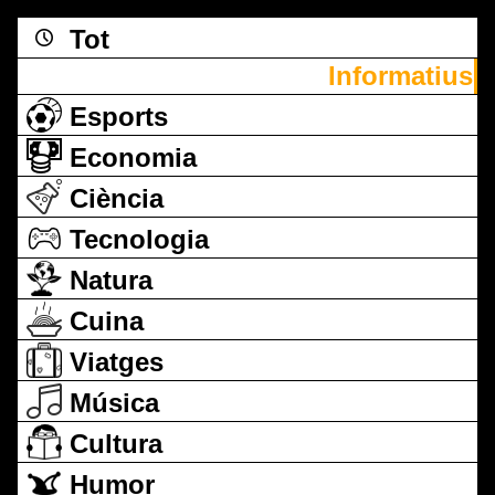
Tot
Informatius
Esports
Economia
Ciència
Tecnologia
Natura
Cuina
Viatges
Música
Cultura
Humor