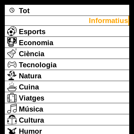
Tot
Informatius
Esports
Economia
Ciència
Tecnologia
Natura
Cuina
Viatges
Música
Cultura
Humor