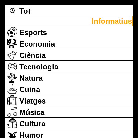
Tot
Informatius
Esports
Economia
Ciència
Tecnologia
Natura
Cuina
Viatges
Música
Cultura
Humor