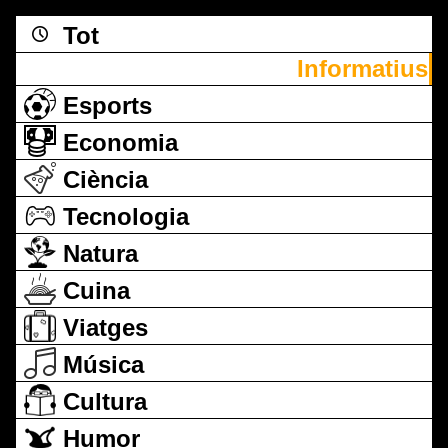
Tot
Informatius
Esports
Economia
Ciència
Tecnologia
Natura
Cuina
Viatges
Música
Cultura
Humor