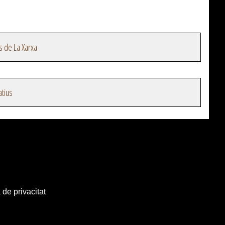
s de La Xarxa
atius
 de privacitat