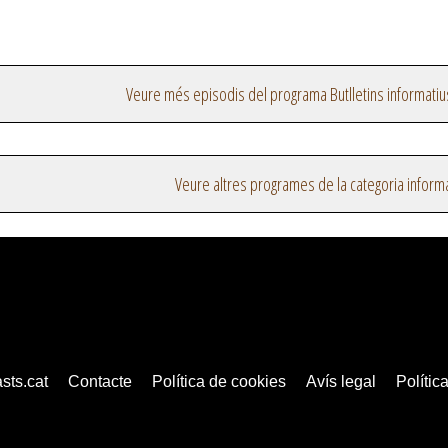
Veure més episodis del programa Butlletins informatiu
Veure altres programes de la categoria inform
sts.cat
Contacte
Política de cookies
Avís legal
Política