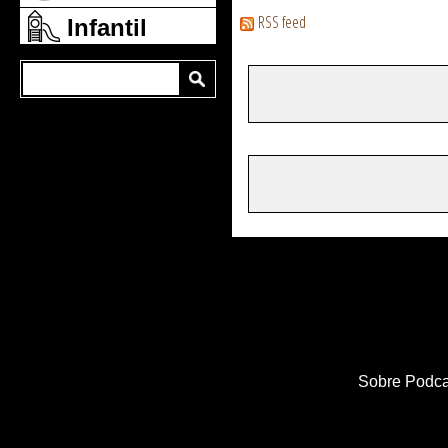
RSS feed
Infantil
Sobre Podca