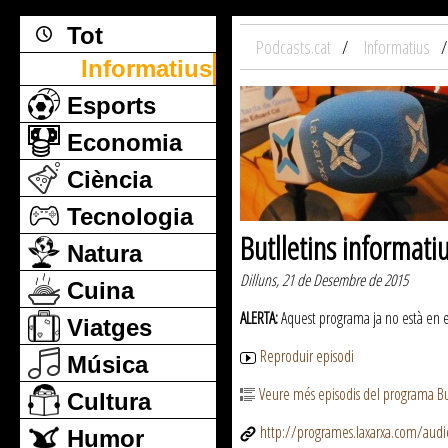
Tot
Podcasts.cat
Informatius
Informatius
Esports
Economia
Ciència
Tecnologia
Butlletins informati
Natura
Dilluns, 21 de Desembre de 2015
Cuina
ALERTA:
Aquest programa ja no està en emi
Viatges
Reproduir episodi
Música
Veure més episodis del programa But
Cultura
http://programes.laxarxa.com/aud
Humor