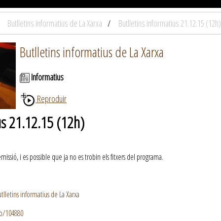
Butlletins informatius de La Xarxa
Butlletins informatius 21.12.15 (12h)
Butlletins informatius de La Xarxa
Informatius
Reproduir
us 21.12.15 (12h)
ssió, i es possible que ja no es trobin els fitxers del programa.
lletins informatius de La Xarxa
io/104880