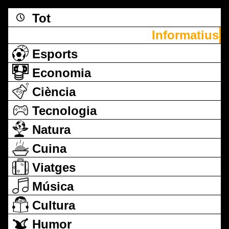
Tot
Informatius
Esports
Economia
Ciència
Tecnologia
Natura
Cuina
Viatges
Música
Cultura
Humor