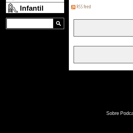
RSS feed
Infantil
Sobre Podca