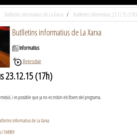
Butlletins informatius de La Xarxa
Butlletins informatius 23.12.15 (17h)
Butlletins informatius de La Xarxa
Informatius
Reproduir
us 23.12.15 (17h)
ssió, i es possible que ja no es trobin els fitxers del programa.
lletins informatius de La Xarxa
io/104989