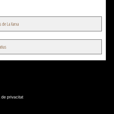
s de La Xarxa
atius
 de privacitat