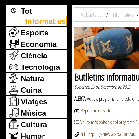
Tot
Podcasts.cat
Informatius
Informatius
Esports
Economia
Ciència
Tecnologia
Butlletins informati
Natura
Dimecres, 23 de Desembre de 2015
Cuina
ALERTA:
Aquest programa ja no està en emi
Viatges
Reproduir episodi
Música
Veure més episodis del programa But
Cultura
http://programes.laxarxa.com/aud
Humor