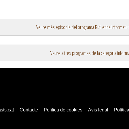
Veure més episodis del programa Butlletins informatiu
Veure altres programes de la categoria inform
sts.cat
Contacte
Política de cookies
Avís legal
Política