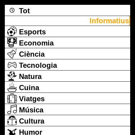
Tot
Informatius
Esports
Economia
Ciència
Tecnologia
Natura
Cuina
Viatges
Música
Cultura
Humor