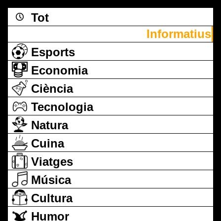
Tot
Informatius
Esports
Economia
Ciència
Tecnologia
Natura
Cuina
Viatges
Música
Cultura
Humor