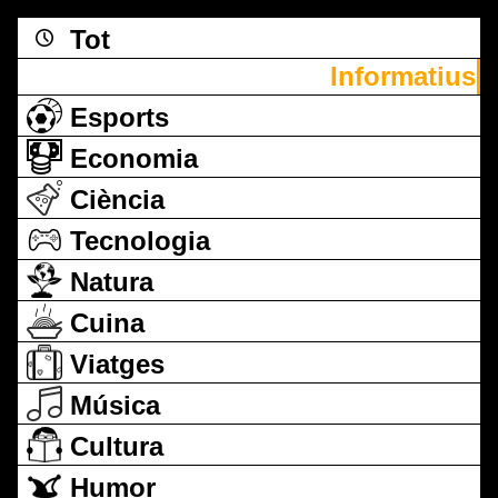
Tot
Informatius
Esports
Economia
Ciència
Tecnologia
Natura
Cuina
Viatges
Música
Cultura
Humor