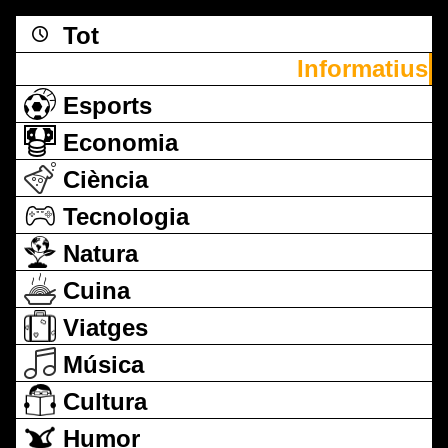
Tot
Informatius
Esports
Economia
Ciència
Tecnologia
Natura
Cuina
Viatges
Música
Cultura
Humor