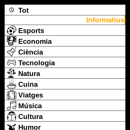
Tot
Informatius
Esports
Economia
Ciència
Tecnologia
Natura
Cuina
Viatges
Música
Cultura
Humor