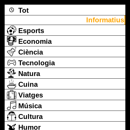
Tot
Informatius
Esports
Economia
Ciència
Tecnologia
Natura
Cuina
Viatges
Música
Cultura
Humor