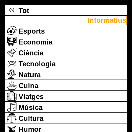
Tot
Informatius
Esports
Economia
Ciència
Tecnologia
Natura
Cuina
Viatges
Música
Cultura
Humor