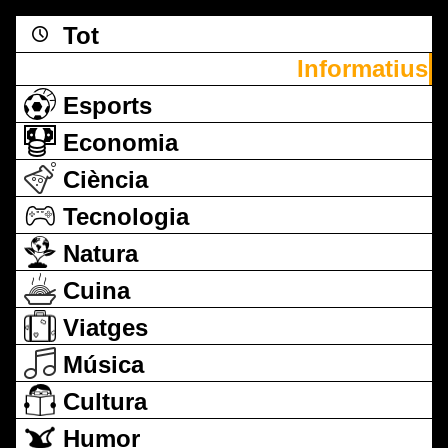
Tot
Informatius
Esports
Economia
Ciència
Tecnologia
Natura
Cuina
Viatges
Música
Cultura
Humor