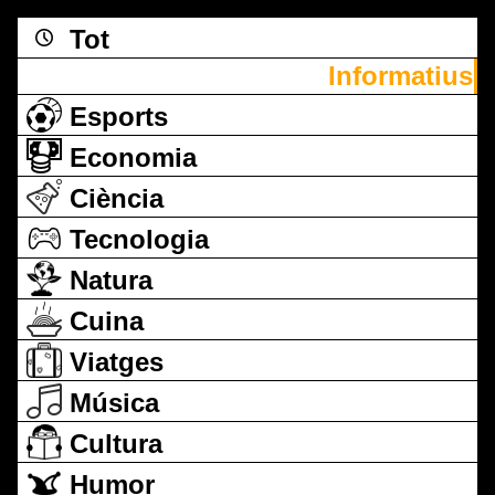
Tot
Informatius
Esports
Economia
Ciència
Tecnologia
Natura
Cuina
Viatges
Música
Cultura
Humor