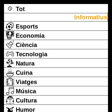
Tot
Informatius
Esports
Economia
Ciència
Tecnologia
Natura
Cuina
Viatges
Música
Cultura
Humor