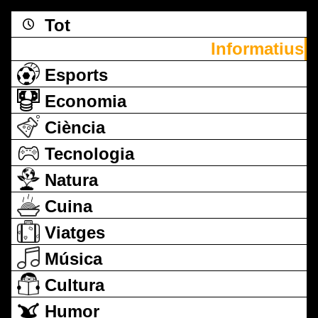
Tot
Informatius
Esports
Economia
Ciència
Tecnologia
Natura
Cuina
Viatges
Música
Cultura
Humor