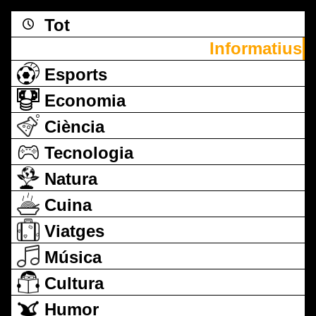
Tot
Informatius
Esports
Economia
Ciència
Tecnologia
Natura
Cuina
Viatges
Música
Cultura
Humor