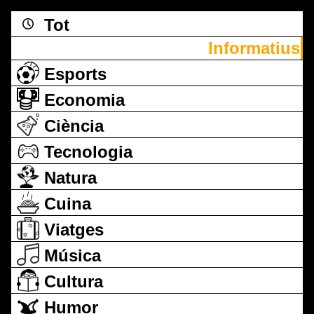
Tot
Informatius
Esports
Economia
Ciència
Tecnologia
Natura
Cuina
Viatges
Música
Cultura
Humor