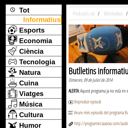
Tot
Podcasts.cat
Informatius
Informatius
Esports
Economia
Ciència
Tecnologia
Butlletins informati
Natura
Dimecres, 09 de Juliol de 2014
Cuina
ALERTA:
Aquest programa ja no està en emi
Viatges
Reproduir episodi
Música
Veure més episodis del programa But
Cultura
http://programes.laxarxa.com/aud
Humor