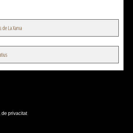
s de La Xarxa
atius
 de privacitat