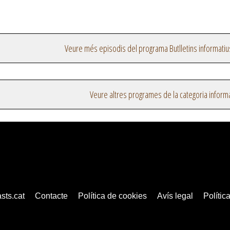
Veure més episodis del programa Butlletins informatiu
Veure altres programes de la categoria inform
sts.cat
Contacte
Política de cookies
Avís legal
Política