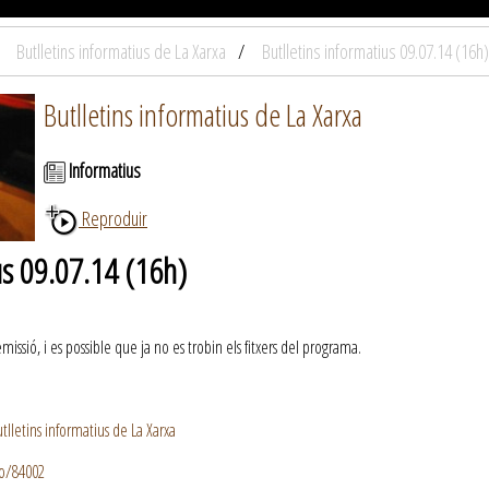
Butlletins informatius de La Xarxa
Butlletins informatius 09.07.14 (16h)
Butlletins informatius de La Xarxa
Informatius
Reproduir
us 09.07.14 (16h)
ssió, i es possible que ja no es trobin els fitxers del programa.
lletins informatius de La Xarxa
io/84002