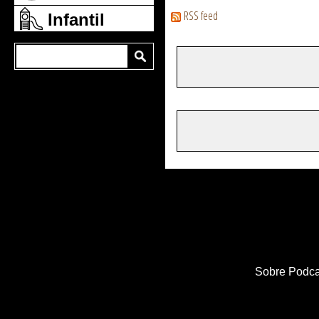
RSS feed
Infantil
Sobre Podca