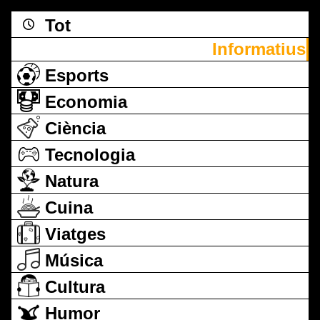
Tot
Informatius
Esports
Economia
Ciència
Tecnologia
Natura
Cuina
Viatges
Música
Cultura
Humor