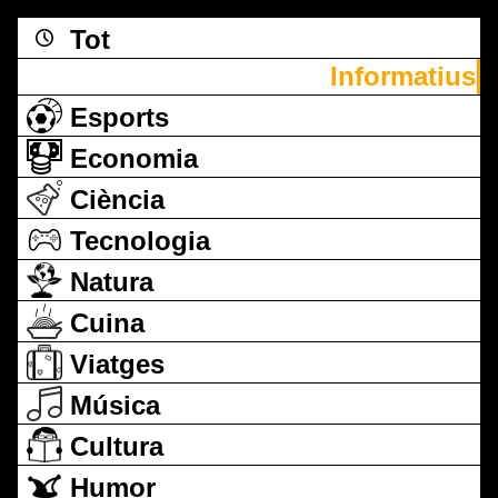
Tot
Informatius
Esports
Economia
Ciència
Tecnologia
Natura
Cuina
Viatges
Música
Cultura
Humor