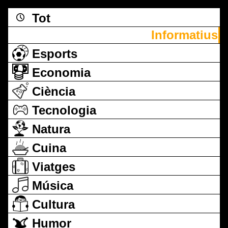
Tot
Informatius
Esports
Economia
Ciència
Tecnologia
Natura
Cuina
Viatges
Música
Cultura
Humor