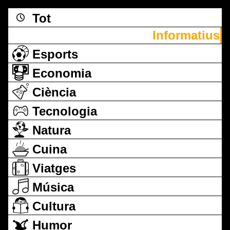
Tot
Informatius
Esports
Economia
Ciència
Tecnologia
Natura
Cuina
Viatges
Música
Cultura
Humor