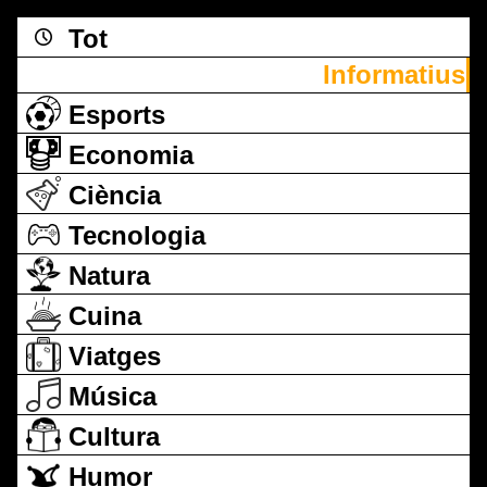
Tot
Informatius
Esports
Economia
Ciència
Tecnologia
Natura
Cuina
Viatges
Música
Cultura
Humor