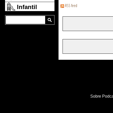
RSS feed
Infantil
Sobre Podca