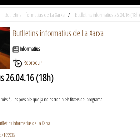
Butlletins informatius de La Xarxa
Butlletins informatius 26.04.16 (18h)
Butlletins informatius de La Xarxa
Informatius
Reproduir
us 26.04.16 (18h)
ssió, i es possible que ja no es trobin els fitxers del programa.
lletins informatius de La Xarxa
io/109938