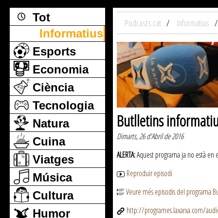
Tot
Podcasts.cat
Informatius
Informatius
Esports
Economia
Ciència
Tecnologia
Butlletins informati
Natura
Dimarts, 26 d'Abril de 2016
Cuina
ALERTA:
Aquest programa ja no està en emi
Viatges
Reproduir episodi
Música
Veure més episodis del programa But
Cultura
http://programes.laxarxa.com/aud
Humor