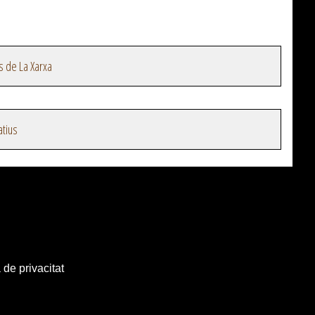
s de La Xarxa
atius
 de privacitat