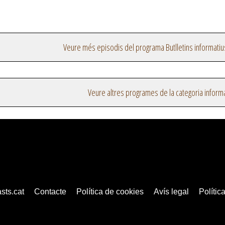
Veure més episodis del programa Butlletins informatiu
Veure altres programes de la categoria inform
sts.cat
Contacte
Política de cookies
Avís legal
Política