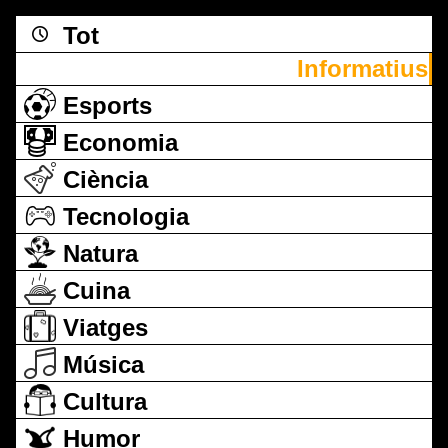
Tot
Informatius
Esports
Economia
Ciència
Tecnologia
Natura
Cuina
Viatges
Música
Cultura
Humor