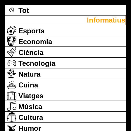
Tot
Informatius
Esports
Economia
Ciència
Tecnologia
Natura
Cuina
Viatges
Música
Cultura
Humor