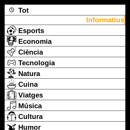
Tot
Informatius
Esports
Economia
Ciència
Tecnologia
Natura
Cuina
Viatges
Música
Cultura
Humor