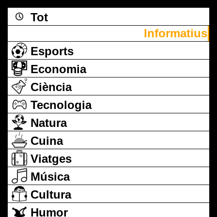
Tot
Informatius
Esports
Economia
Ciència
Tecnologia
Natura
Cuina
Viatges
Música
Cultura
Humor