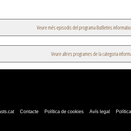
Veure més episodis del programa Butlletins informatiu
Veure altres programes de la categoria inform
sts.cat
Contacte
Política de cookies
Avís legal
Política