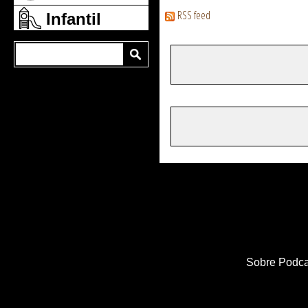
RSS feed
Infantil
Sobre Podca