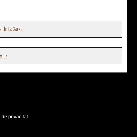
s de La Xarxa
atius
 de privacitat