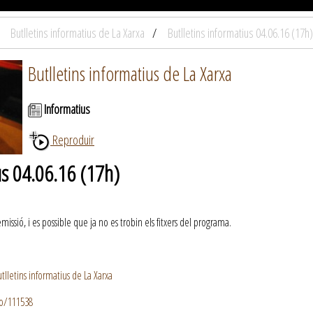
Butlletins informatius de La Xarxa
Butlletins informatius 04.06.16 (17h)
Butlletins informatius de La Xarxa
Informatius
Reproduir
us 04.06.16 (17h)
ssió, i es possible que ja no es trobin els fitxers del programa.
lletins informatius de La Xarxa
io/111538