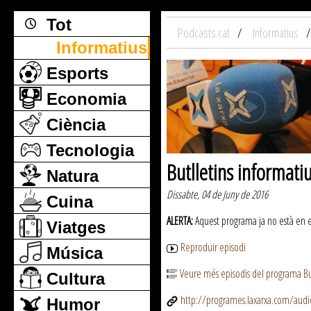
Tot
Podcasts.cat
Informatius
Informatius
Esports
Economia
Ciència
Tecnologia
Butlletins informati
Natura
Dissabte, 04 de Juny de 2016
Cuina
ALERTA:
Aquest programa ja no està en emi
Viatges
Reproduir episodi
Música
Veure més episodis del programa But
Cultura
http://programes.laxarxa.com/aud
Humor