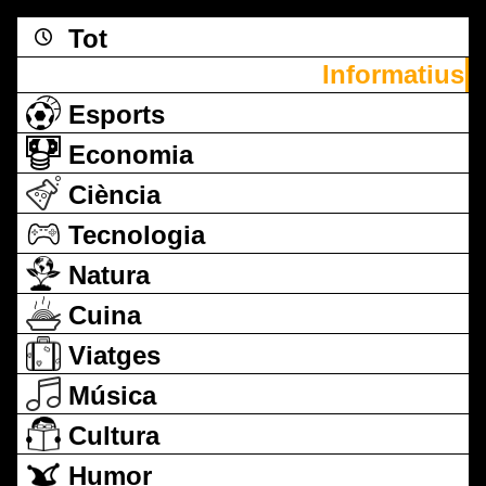
Tot
Informatius
Esports
Economia
Ciència
Tecnologia
Natura
Cuina
Viatges
Música
Cultura
Humor