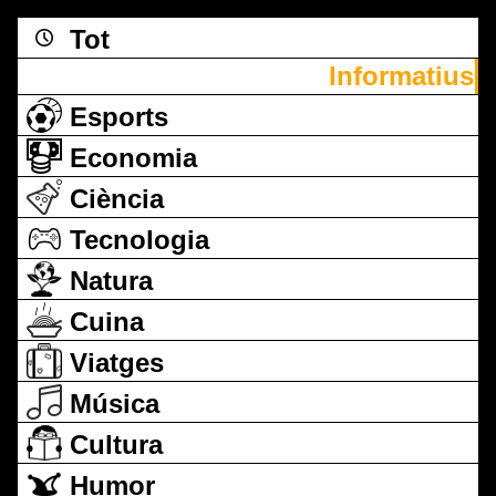
Tot
Informatius
Esports
Economia
Ciència
Tecnologia
Natura
Cuina
Viatges
Música
Cultura
Humor