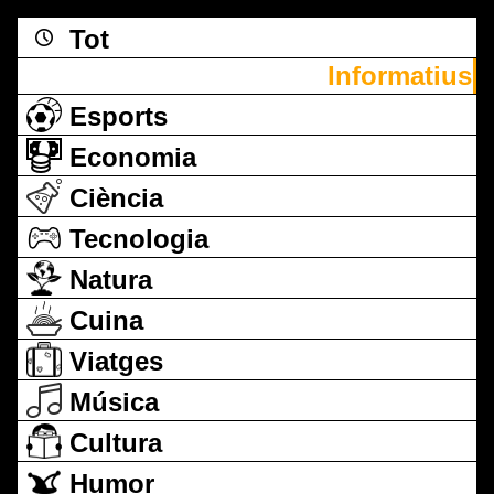
Tot
Informatius
Esports
Economia
Ciència
Tecnologia
Natura
Cuina
Viatges
Música
Cultura
Humor