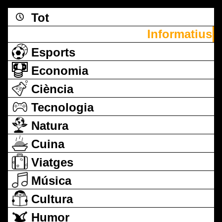
Tot
Informatius
Esports
Economia
Ciència
Tecnologia
Natura
Cuina
Viatges
Música
Cultura
Humor