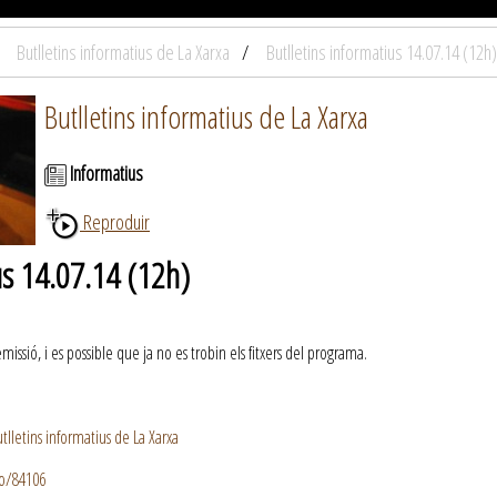
Butlletins informatius de La Xarxa
Butlletins informatius 14.07.14 (12h)
Butlletins informatius de La Xarxa
Informatius
Reproduir
us 14.07.14 (12h)
ssió, i es possible que ja no es trobin els fitxers del programa.
lletins informatius de La Xarxa
io/84106