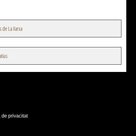
s de La Xarxa
atius
 de privacitat