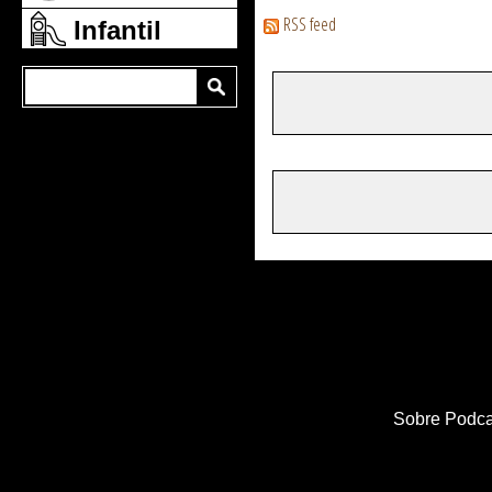
RSS feed
Infantil
Sobre Podca