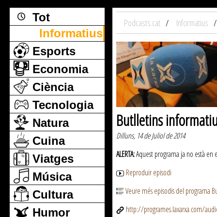
Tot
Podcasts.cat
Informatius
Informatius
Esports
Economia
Ciència
Tecnologia
Butlletins informati
Natura
Dilluns, 14 de Juliol de 2014
Cuina
ALERTA:
Aquest programa ja no està en emi
Viatges
Reproduir episodi
Música
Veure més episodis del programa But
Cultura
http://programes.laxarxa.com/aud
Humor