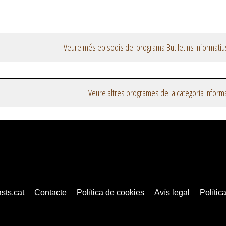
Veure més episodis del programa Butlletins informatiu
Veure altres programes de la categoria inform
sts.cat
Contacte
Política de cookies
Avís legal
Política