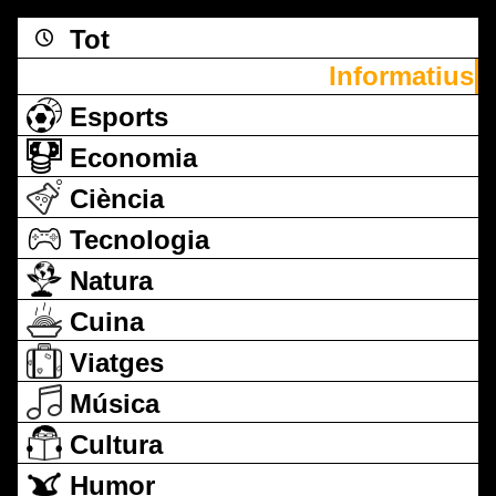
Tot
Informatius
Esports
Economia
Ciència
Tecnologia
Natura
Cuina
Viatges
Música
Cultura
Humor