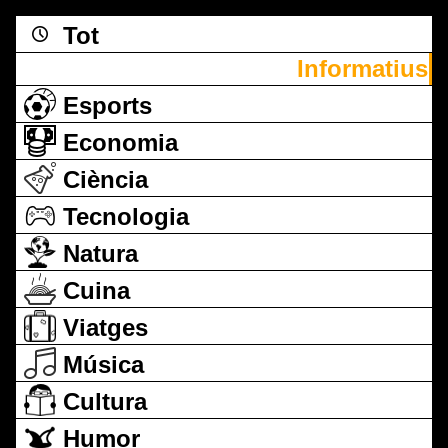
Tot
Informatius
Esports
Economia
Ciència
Tecnologia
Natura
Cuina
Viatges
Música
Cultura
Humor